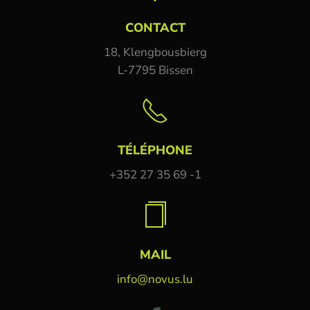
CONTACT
18, Klengbousbierg
L-7795 Bissen
TÉLÉPHONE
+352 27 35 69 -1
MAIL
info@novus.lu