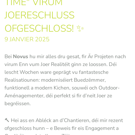
TIME" VIRUM
JOERESCHLUSS
OFGESCHLOSS! ✨
9 JANVIER 2025
Bei
Novus
hu mir alles dru gesat, fir Är Projeten nach
virum Enn vum Joer Realitéit ginn ze loossen. Déi
lescht Wochen ware geprägt vu fantastesche
Realisatiounen: moderniséiert Buedzëmmer,
funktionell a modern Kichen, souwéi och Outdoor-
Aménagementer, déi perfekt si fir d’neit Joer ze
begréissen.
🔨 Hei ass en Abléck an d’Chantieren, déi mir rezent
ofgeschloss hunn – e Beweis fir eis Engagement a