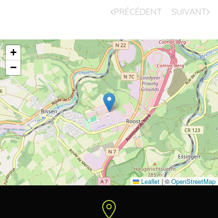
PRÉCÉDENT
SUIVANT
+
−
Leaflet
|
©
OpenStreetMap