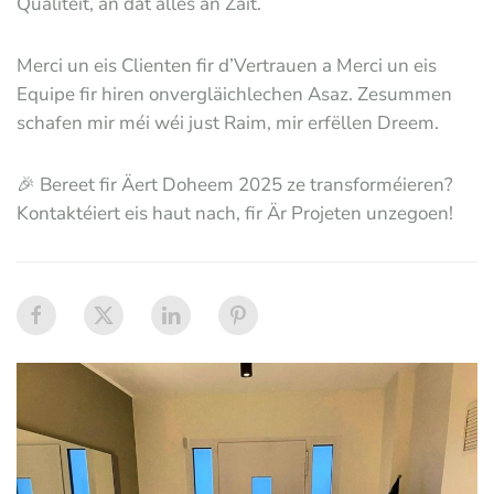
Qualitéit, an dat alles an Zäit.
Merci un eis Clienten fir d’Vertrauen a Merci un eis
Equipe fir hiren onvergläichlechen Asaz. Zesummen
schafen mir méi wéi just Raim, mir erfëllen Dreem.
🎉 Bereet fir Äert Doheem 2025 ze transforméieren?
Kontaktéiert eis haut nach, fir Är Projeten unzegoen!