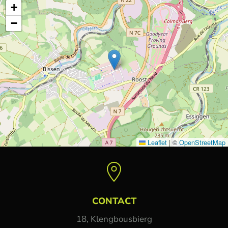
+
−
Leaflet
|
©
OpenStreetMap
CONTACT
18, Klengbousbierg