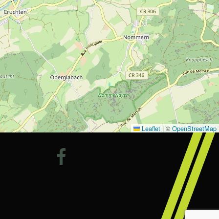
Leaflet
|
©
OpenStreetMap