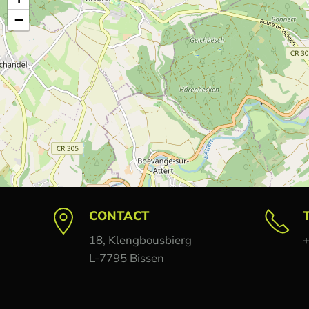
−
CONTACT
18, Klengbousbierg
+
L-7795 Bissen