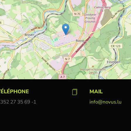
TÉLÉPHONE
MAIL
352 27 35 69 -1
info@novus.lu