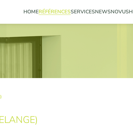
HOME
RÉFÉRENCES
SERVICES
NEWS
NOVUS
H
)
ELANGE)