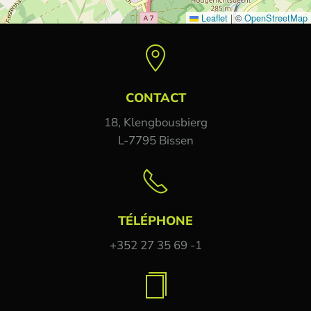
Leaflet
|
©
OpenStreetMap
CONTACT
18, Klengbousbierg
L-7795 Bissen
TÉLÉPHONE
+352 27 35 69 -1